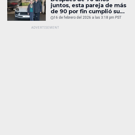
juntos, esta pareja de más
de 90 por fin cumplió su
sueño: un Porsche
16 de febrero del 2026 a las 3:18 pm PST