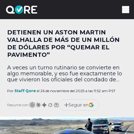
DETIENEN UN ASTON MARTIN
VALHALLA DE MÁS DE UN MILLÓN
DE DÓLARES POR “QUEMAR EL
PAVIMENTO”
A veces un turno rutinario se convierte en
algo memorable, y eso fue exactamente lo
que vivieron los oficiales del condado de
Emery, en Utah. Mientras patrullaban la I-70,
una zona conocida por su tráfico ligero y
Por
Staff Qore
el 26 de noviembre del 2025 a las 11:52 am PST
paisajes impresionantes, se toparon con un
Aston Martin Valhalla… pero no uno
Seguir en
Resume con:
cualquiera: un prototipo valuado en
alrededor […]