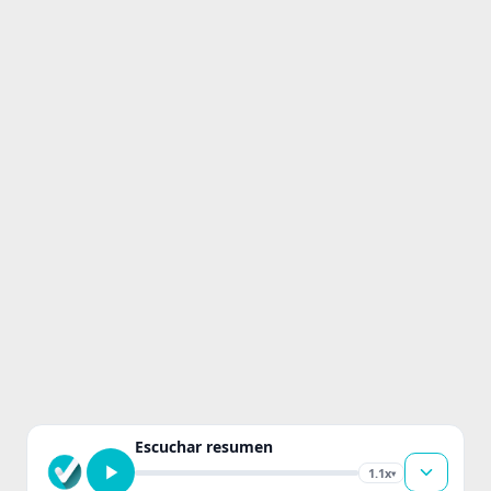
Escuchar resumen
1.1x
▾