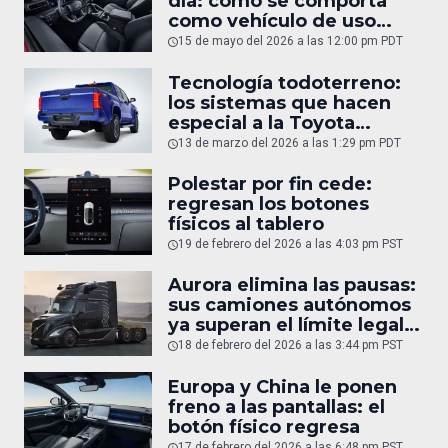
día: cómo se comporta
como vehículo de uso
diario
15 de mayo del 2026 a las 12:00 pm PDT
Tecnología todoterreno:
los sistemas que hacen
especial a la Toyota
Tacoma
13 de marzo del 2026 a las 1:29 pm PDT
Polestar por fin cede:
regresan los botones
físicos al tablero
19 de febrero del 2026 a las 4:03 pm PST
Aurora elimina las pausas:
sus camiones autónomos
ya superan el límite legal
humano
18 de febrero del 2026 a las 3:44 pm PST
Europa y China le ponen
freno a las pantallas: el
botón físico regresa
17 de febrero del 2026 a las 6:48 pm PST