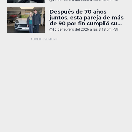
Después de 70 años
juntos, esta pareja de más
de 90 por fin cumplió su
sueño: un Porsche
16 de febrero del 2026 a las 3:18 pm PST