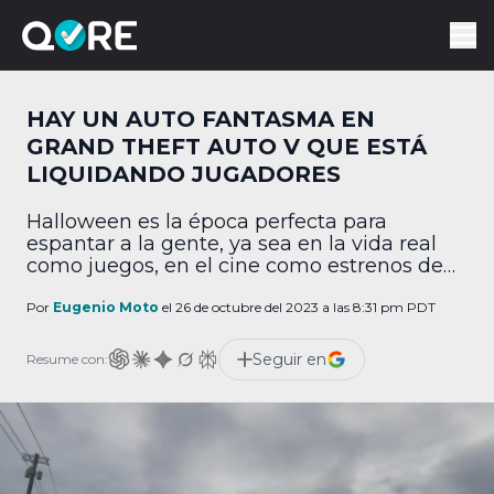
HAY UN AUTO FANTASMA EN
GRAND THEFT AUTO V QUE ESTÁ
LIQUIDANDO JUGADORES
Halloween es la época perfecta para
espantar a la gente, ya sea en la vida real
como juegos, en el cine como estrenos de
películas… o en los juegos como eventos. Y
en este sentido, Grand Theft Auto vaya que
Por
Eugenio Moto
el 26 de octubre del 2023 a las 8:31 pm PDT
se subió al tren, pues ha empezado a
aparecer un auto asesino. ¿Qué es el […]
Seguir en
Resume con: