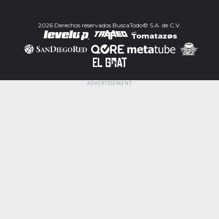
2026 Derechos reservados BuscaTodo© S.A. de C.V.