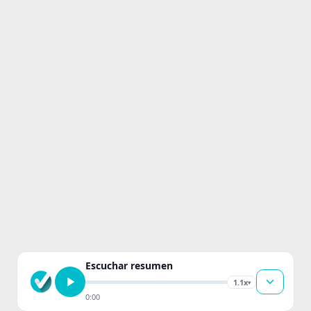
Escuchar resumen
1.1x
▾
0:00