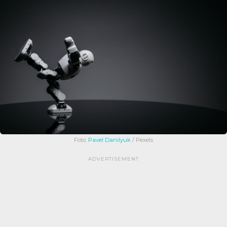
Foto:
Pavel Danilyuk
/ Pexels