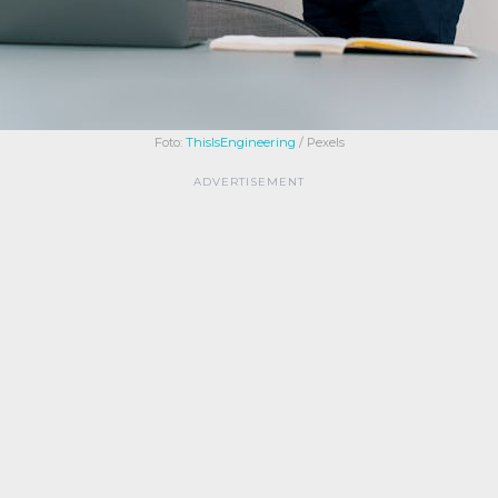
Foto:
ThisIsEngineering
/ Pexels