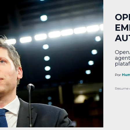
OP
EM
AU
OpenA
agent
plata
Por
Hum
Resume 