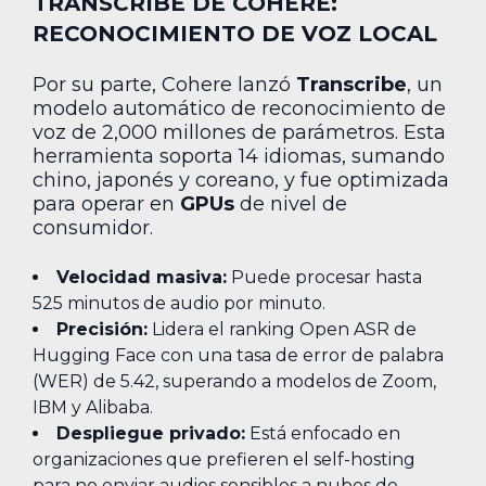
TRANSCRIBE DE COHERE:
RECONOCIMIENTO DE VOZ LOCAL
Por su parte, Cohere lanzó
Transcribe
, un
modelo automático de reconocimiento de
voz de 2,000 millones de parámetros. Esta
herramienta soporta 14 idiomas, sumando
chino, japonés y coreano, y fue optimizada
para operar en
GPUs
de nivel de
consumidor.
Velocidad masiva:
Puede procesar hasta
525 minutos de audio por minuto.
Precisión:
Lidera el ranking Open ASR de
Hugging Face con una tasa de error de palabra
(WER) de 5.42, superando a modelos de Zoom,
IBM y Alibaba.
Despliegue privado:
Está enfocado en
organizaciones que prefieren el self-hosting
para no enviar audios sensibles a nubes de