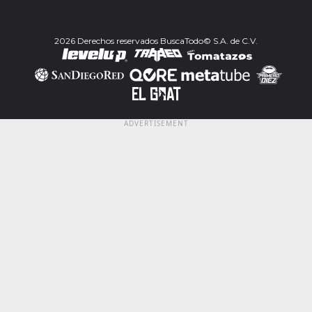
2026 Derechos reservados BuscaTodo© S.A. de C.V.