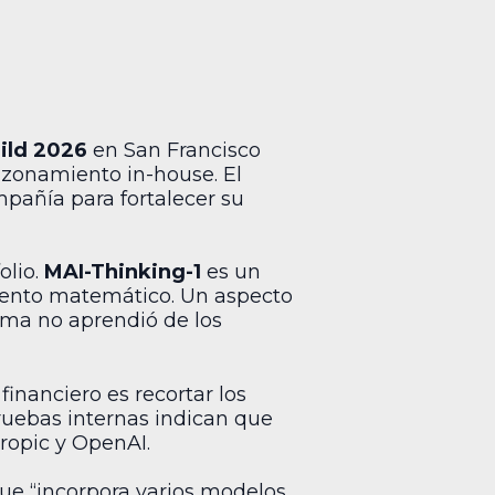
ild 2026
en San Francisco
razonamiento in-house. El
mpañía para fortalecer su
olio.
MAI-Thinking-1
es un
iento matemático. Un aspecto
tema no aprendió de los
o financiero es recortar los
Pruebas internas indican que
ropic y OpenAI.
que “incorpora varios modelos