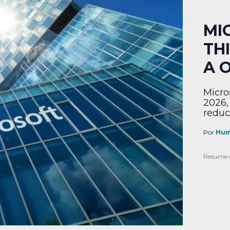
MI
TH
A 
Micro
2026,
reduc
Por
Hum
Resume 