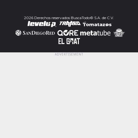
2026 Derechos reservados BuscaTodo© S.A. de C.V.