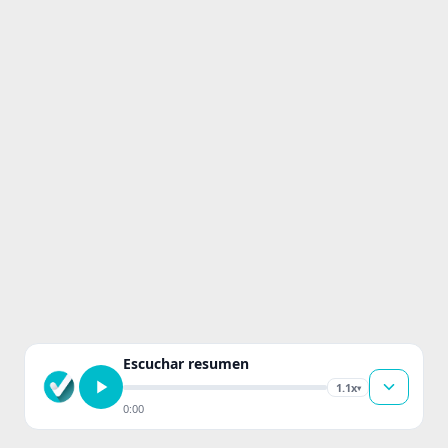
Escuchar resumen
1.1x
▾
0:00