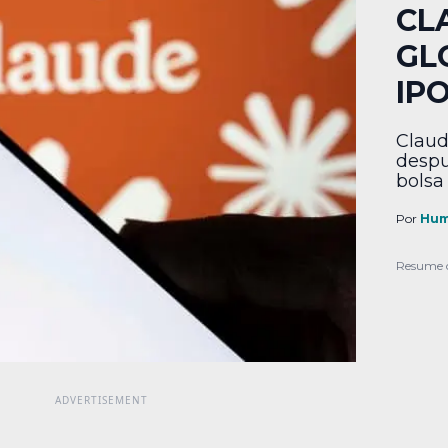
CL
GL
IP
Claud
despu
bolsa
Por
Hum
Resume 