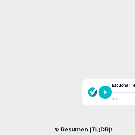
Escuchar 
0:00
✨︎ Resumen (TL;DR):