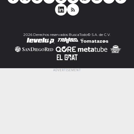
2026 Derechos reservados BuscaTodo© S.A. de C.V.