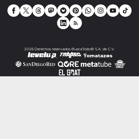
2026 Derechos reservados BuscaTodo© S.A. de C.V.