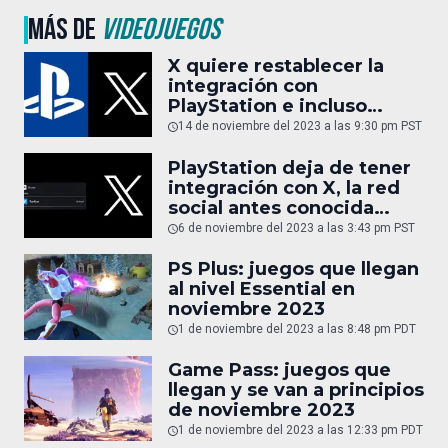
MÁS DE
VIDEOJUEGOS
X quiere restablecer la
integración con
PlayStation e incluso
permitir streaming en
14 de noviembre del 2023 a las 9:30 pm PST
vivo
PlayStation deja de tener
integración con X, la red
social antes conocida
como Twitter
6 de noviembre del 2023 a las 3:43 pm PST
PS Plus: juegos que llegan
al nivel Essential en
noviembre 2023
1 de noviembre del 2023 a las 8:48 pm PDT
Game Pass: juegos que
llegan y se van a principios
de noviembre 2023
1 de noviembre del 2023 a las 12:33 pm PDT