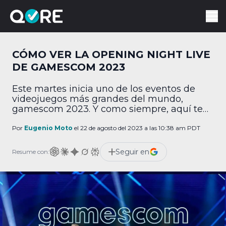
CÓMO VER LA OPENING NIGHT LIVE
DE GAMESCOM 2023
Este martes inicia uno de los eventos de
videojuegos más grandes del mundo,
gamescom 2023. Y como siempre, aquí te
traemos un resumen de lo más importante
que debes saber. ¿Cuándo ver la gamescom
Por
Eugenio Moto
el 22 de agosto del 2023 a las 10:38 am PDT
2023 Opening Night Live? El evento
gamescom 2023 Opening Night Live se
Seguir en
Resume con:
llevará a cabo este 22 de agosto de 2023 […]