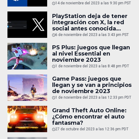
permitir streaming en
14 de noviembre del 2023 a las 9:30 pm PST
vivo
PlayStation deja de tener
integración con X, la red
social antes conocida
como Twitter
6 de noviembre del 2023 a las 3:43 pm PST
PS Plus: juegos que llegan
al nivel Essential en
noviembre 2023
1 de noviembre del 2023 a las 8:48 pm PDT
Game Pass: juegos que
llegan y se van a principios
de noviembre 2023
1 de noviembre del 2023 a las 12:33 pm PDT
Grand Theft Auto Online:
¿Cómo encontrar el auto
fantasma?
27 de octubre del 2023 a las 12:36 pm PDT