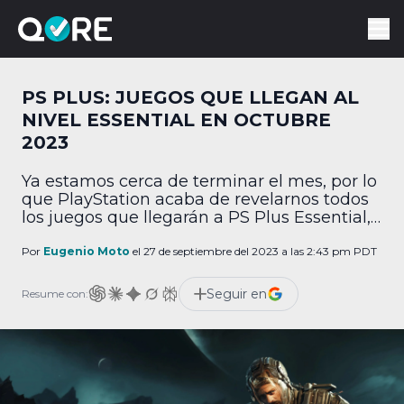
PS PLUS: JUEGOS QUE LLEGAN AL
NIVEL ESSENTIAL EN OCTUBRE
2023
Ya estamos cerca de terminar el mes, por lo
que PlayStation acaba de revelarnos todos
los juegos que llegarán a PS Plus Essential,
ahora en octubre, a través del PlayStation
Blog. Podrás descargar los títulos a partir del
Por
Eugenio Moto
el 27 de septiembre del 2023 a las 2:43 pm PDT
martes 3 de octubre y hasta 6 de
noviembre. Y como siempre, hay para todos
Seguir en
Resume con:
los gustos. […]