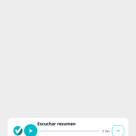
Escuchar resumen
1.1x
▾