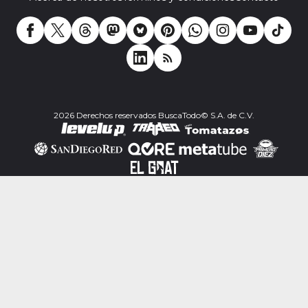
2026 Derechos reservados BuscaTodo© S.A. de C.V.