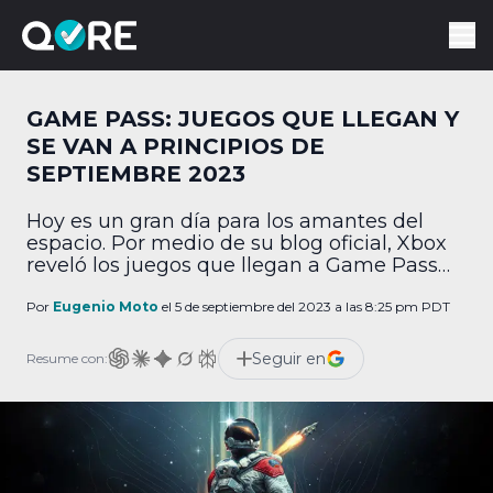
GAME PASS: JUEGOS QUE LLEGAN Y
SE VAN A PRINCIPIOS DE
SEPTIEMBRE 2023
Hoy es un gran día para los amantes del
espacio. Por medio de su blog oficial, Xbox
reveló los juegos que llegan a Game Pass
este inicio de septiembre, y obviamente lo
más llamativo es Starfield, el nuevo gran
Por
Eugenio Moto
el 5 de septiembre del 2023 a las 8:25 pm PDT
RPG de Bethesda. Pero eso, obviamente, no
es lo único. Aquí te dejamos la lista
Seguir en
Resume con:
completa: […]