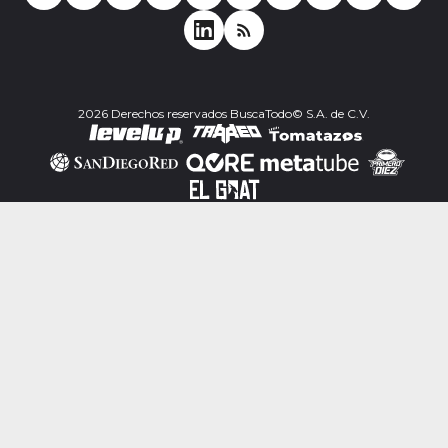
2026 Derechos reservados BuscaTodo© S.A. de C.V.