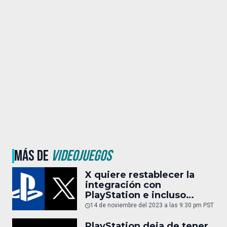
MÁS DE
VIDEOJUEGOS
X quiere restablecer la
integración con
PlayStation e incluso
permitir streaming en
14 de noviembre del 2023 a las 9:30 pm PST
vivo
PlayStation deja de tener