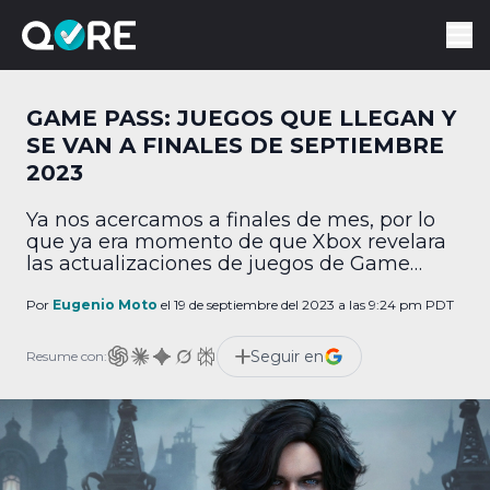
GAME PASS: JUEGOS QUE LLEGAN Y
SE VAN A FINALES DE SEPTIEMBRE
2023
Ya nos acercamos a finales de mes, por lo
que ya era momento de que Xbox revelara
las actualizaciones de juegos de Game
Pass. Por eso, este día reveló su
actualización para la segunda quincena de
Por
Eugenio Moto
el 19 de septiembre del 2023 a las 9:24 pm PDT
septiembre, que llega con un montón de
juegos esperados. Esta es la alineación
Seguir en
Resume con:
completa: Juegos ya disponibles • Lies […]