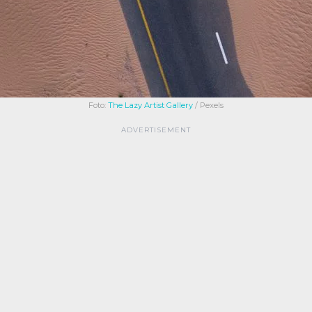
Foto:
The Lazy Artist Gallery
/ Pexels