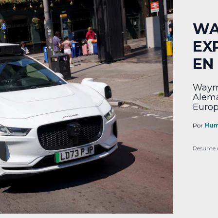
WA
EX
EN
Waymo
Alema
Europ
Por
Hum
Resume 