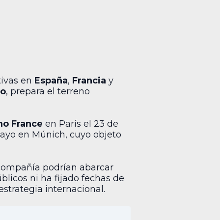
tivas en
España
,
Francia
y
o
, prepara el terreno
o France
en París el 23 de
mayo en Múnich, cuyo objeto
a compañía podrían abarcar
licos ni ha fijado fechas de
strategia internacional.