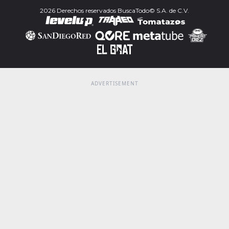
2026 Derechos reservados BuscaTodo© S.A. de C.V.