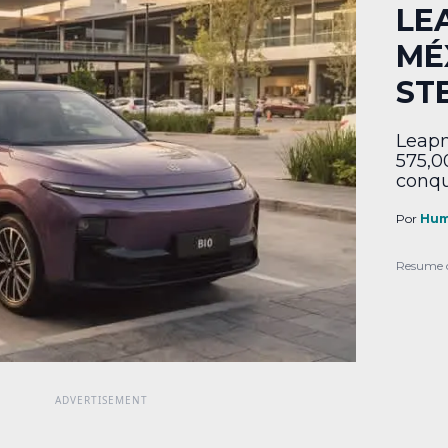
LE
MÉ
ST
Leapm
575,0
conqu
Por
Hum
Resume 