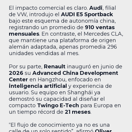
El impacto comercial es claro.
Audi
, filial
de VW, introdujo el
AUDI E5 Sportback
bajo este esquema de autonomía china,
registrando un promedio de
910 ventas
mensuales
. En contraste, el Mercedes CLA,
que mantiene una plataforma de origen
alemán adaptada, apenas promedia 296
unidades vendidas al mes.
Por su parte,
Renault
inauguró en junio de
2026
su
Advanced China Development
Center
en Hangzhou, enfocado en
inteligencia artificial
y experiencia de
usuario. Su equipo en Shanghái ya
demostró su capacidad al diseñar el
compacto
Twingo E-Tech
para Europa en
un tiempo récord de
21 meses
.
“El flujo de conocimiento ya no es una
calle de un solo sentido”, afirmó
Oliver