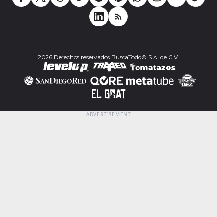
2026 Derechos reservados BuscaTodo© S.A. de C.V.