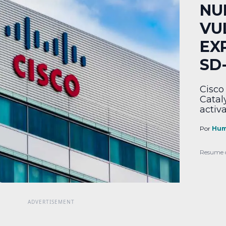
NU
VU
EX
SD
Cisco
Catal
activ
Por
Hum
Resume 