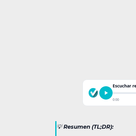
Escuchar 
0:00
💡
Resumen (TL;DR):