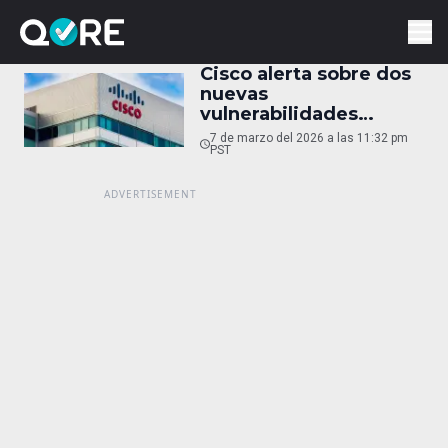
Cisco alerta sobre dos
nuevas
vulnerabilidades
explotadas en Catalyst
7 de marzo del 2026 a las 11:32 pm
SD-WAN
PST