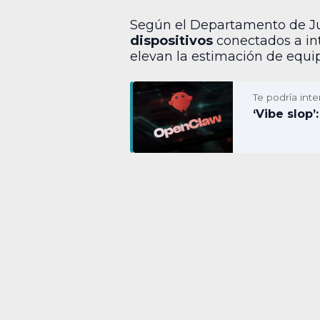
Según el Departamento de Jus
dispositivos
conectados a in
elevan la estimación de equ
Te podría inte
‘Vibe slop