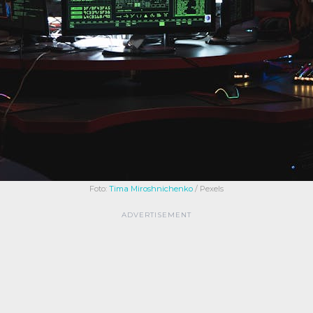
Foto:
Tima Miroshnichenko
/ Pexels