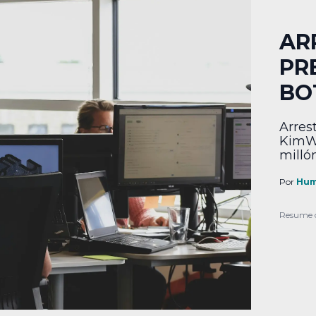
AR
PR
BO
Arres
KimWo
millón
Por
Hum
Resume 