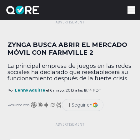
ZYNGA BUSCA ABRIR EL MERCADO
MÓVIL CON FARMVILLE 2
La principal empresa de juegos en las redes
sociales ha declarado que reestablecerá su
funcionamiento después de la fuerte crisis
que sufrió. La estrategia para lograrlo es
lanzar una secuela de su famoso juego de
Por
Lenny Aguirre
el 6 mayo, 2013 a las 19:14 PDT
la granja como app. Mark Pincus declaró
que su empresa se basa en FarmVille 2 para
Seguir en
Resume con:
reconstruir, ya que los […]