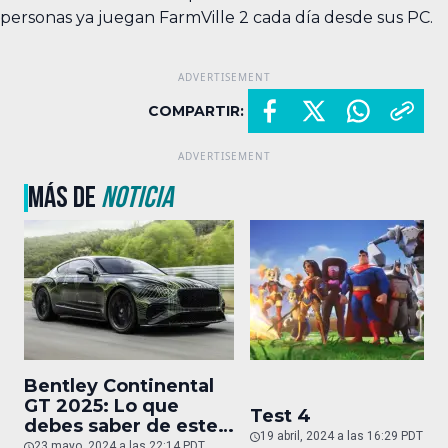
personas ya juegan FarmVille 2 cada día desde sus PC.
COMPARTIR:
MÁS DE
NOTICIA
Bentley Continental
GT 2025: Lo que
Test 4
debes saber de este
19 abril, 2024 a las 16:29 PDT
auto de superlujo
23 mayo, 2024 a las 22:14 PDT