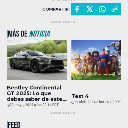
COMPARTIR:
MÁS DE
NOTICIA
Bentley Continental
GT 2025: Lo que
Test 4
debes saber de este
19 abril, 2024 a las 16:29 PDT
auto de superlujo
23 mayo, 2024 a las 22:14 PDT
FEED