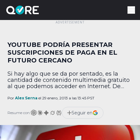
YOUTUBE PODRÍA PRESENTAR
SUSCRIPCIONES DE PAGA EN EL
FUTURO CERCANO
Si hay algo que se da por sentado, es la
cantidad de contenido multimedia gratuito
al que podemos acceder en Internet. De
hecho, es el pan nuestro de cada día el abrir
un link que nos han enviado a través de
Por
Alex Serna
el 29 enero, 2013 a las 13:45 PST
redes sociales o clientes de mensajería
instantánea y disfrutar de un video que
Seguir en
Resume con:
puede […]