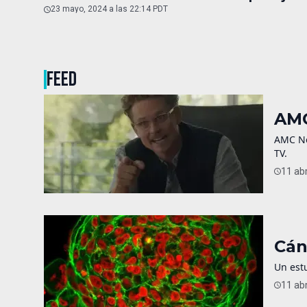
23 mayo, 2024 a las 22:14 PDT
FEED
AMC
AMC Net
TV.
11 abr
Cán
Un est
11 abr