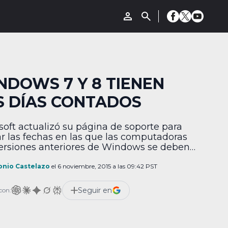
NDOWS 7 Y 8 TIENEN
S DÍAS CONTADOS
soft actualizó su página de soporte para
ar las fechas en las que las computadoras
ersiones anteriores de Windows se deben
de comercializar. Esto significa que si
es comprar una computadora nueva con
onio Castelazo
el 6 noviembre, 2015 a las 09:42 PST
ws 7 u 8 debes anotar estas fechas en tu
dario. Windows 7 no debe estar instalado
Seguir en
con:
mputadoras a […]