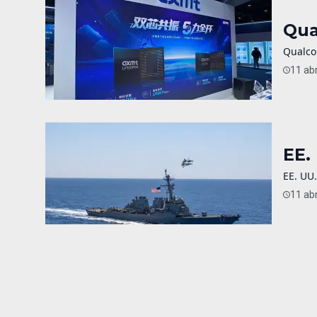
Qua
Qualco
11 abr
EE.
EE. UU.
11 abr