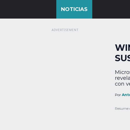
WI
SU
Micro
revel
con v
dejar 
quier
Por
Ant
Windo
calen
Resume 
en co