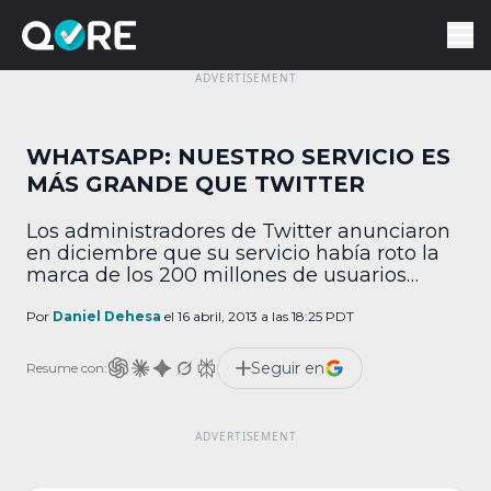
WHATSAPP: NUESTRO SERVICIO ES
MÁS GRANDE QUE TWITTER
Los administradores de Twitter anunciaron
en diciembre que su servicio había roto la
marca de los 200 millones de usuarios
registrados. Para Jan Koum, director general
de WhatsApp, eso no es nada pues
Por
Daniel Dehesa
el 16 abril, 2013 a las 18:25 PDT
presume que su aplicación es la que tiene
más actividad de ambas, con un
Seguir en
Resume con:
aproximado de 12 mil millones de mensajes
enviados […]