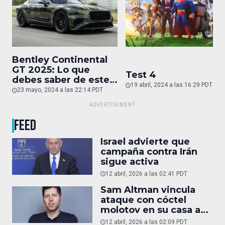
Bentley Continental
GT 2025: Lo que
Test 4
debes saber de este
19 abril, 2024 a las 16:29 PDT
auto de superlujo
23 mayo, 2024 a las 22:14 PDT
FEED
Israel advierte que
campaña contra Irán
sigue activa
12 abril, 2026 a las 02:41 PDT
Sam Altman vincula
ataque con cóctel
molotov en su casa a
reportaje
12 abril, 2026 a las 02:09 PDT