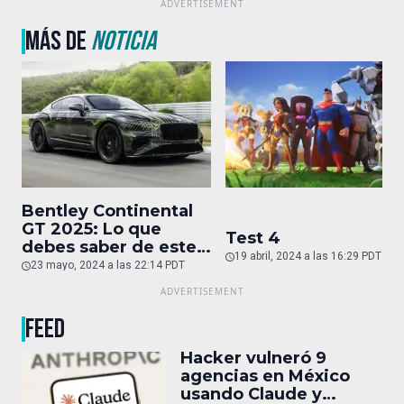
MÁS DE
NOTICIA
Bentley Continental
GT 2025: Lo que
Test 4
debes saber de este
19 abril, 2024 a las 16:29 PDT
auto de superlujo
23 mayo, 2024 a las 22:14 PDT
FEED
Hacker vulneró 9
agencias en México
usando Claude y