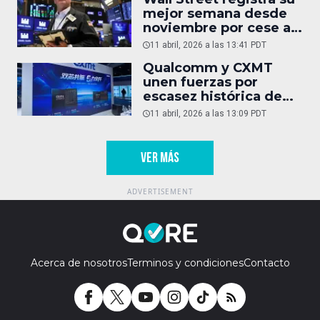
mejor semana desde
noviembre por cese al
fuego entre EU e Irán
11 abril, 2026 a las 13:41 PDT
Qualcomm y CXMT
unen fuerzas por
escasez histórica de
DRAM
11 abril, 2026 a las 13:09 PDT
VER MÁS
Acerca de nosotros
Terminos y condiciones
Contacto