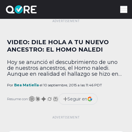
VIDEO: DILE HOLA A TU NUEVO
ANCESTRO: EL HOMO NALEDI
Hoy se anunció el descubrimiento de uno
de nuestros ancestros, el Homo naledi.
Aunque en realidad el hallazgo se hizo en
2013 en la cámara Dinaledi de la cueva
Rising Star ubicada a 50 kilómetros de
Por
Bea Matiella
el 10 septiembre, 2015 a las 11:46 PDT
Johannesburgo, Sudáfrica (Naledi significa
Estrella en sotho, el idioma local de ese
Seguir en
Resume con:
lugar de Sudáfrica). La investigación fue
llevada […]