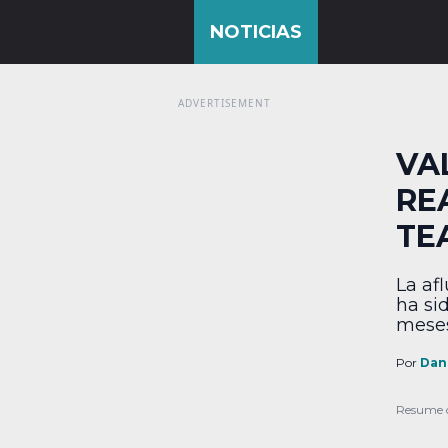
VA
RE
TE
La af
ha si
meses
discr
de la
Por
Dan
apara
pues 
Resume 
actua