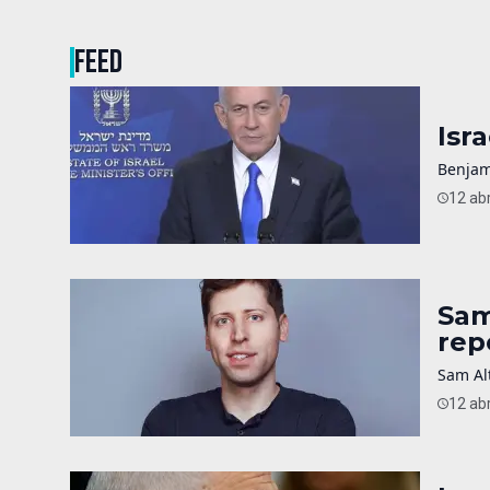
FEED
Isr
Benjam
12 abr
Sam
rep
Sam Alt
12 abr