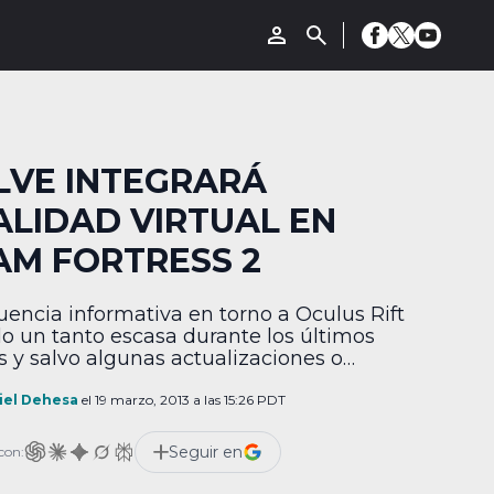
LVE INTEGRARÁ
ALIDAD VIRTUAL EN
AM FORTRESS 2
luencia informativa en torno a Oculus Rift
do un tanto escasa durante los últimos
 y salvo algunas actualizaciones o
etas presunciones, poco se ha demostrado
 funcionalidad actual de este interesante
iel Dehesa
el 19 marzo, 2013 a las 15:26 PDT
to. Esa sequía está a punto de terminar
Valve reveló que además planear una
Seguir en
con:
lización para que Team Fortress […]