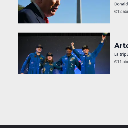
Donald
12 abr
Art
La trip
11 abr