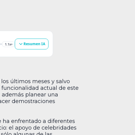
Resumen IA
1.1x
▾
 los últimos meses y salvo
 funcionalidad actual de este
ue además planear una
hacer demostraciones
 ha enfrentado a diferentes
io: el apoyo de celebridades
sólo algunas de las