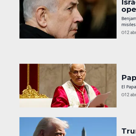
Isr
ope
Benjam
misiles
12 abr
Pap
El Papa
12 abr
Tru