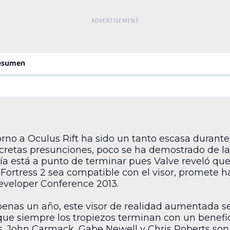
resumen
orno a Oculus Rift ha sido un tanto escasa durante
scretas presunciones, poco se ha demostrado de la
uía está a punto de terminar pues Valve reveló q
Fortress 2 sea compatible con el visor, promete 
eveloper Conference 2013.
nas un año, este visor de realidad aumentada se
ue siempre los tropiezos terminan con un benefic
. John Carmack, Gabe Newell y Chris Roberts son 