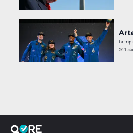
Art
La trip
11 abr