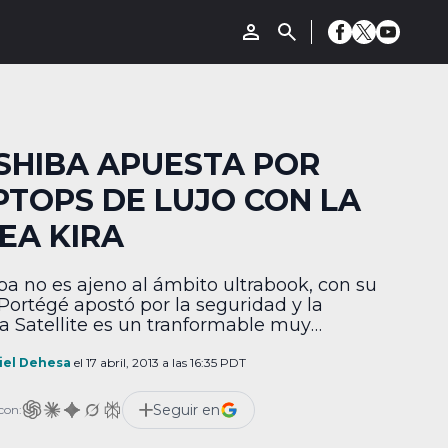
SHIBA APUESTA POR
PTOPS DE LUJO CON LA
NEA KIRA
ba no es ajeno al ámbito ultrabook, con su
 Portégé apostó por la seguridad y la
ia Satellite es un tranformable muy
ble, pero la compañía japonesa quiere dejar
na de confort y apostar por las
iel Dehesa
el 17 abril, 2013 a las 16:35 PDT
ficaciones de vanguardia. Así, la serie Kira
ará por competir con las mejores laptops
Seguir en
con:
delgadas del […]