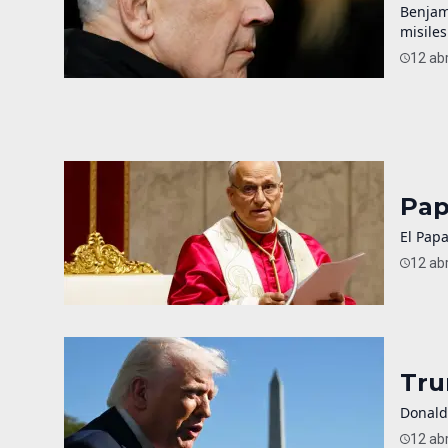
Benjam
misiles
12 abr
Pap
El Papa
12 abr
Tru
Donald
12 abr