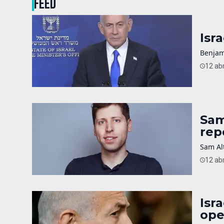
FEED
Isr
Benjam
12 abr
Sam
rep
Sam Alt
12 abr
Isr
ope