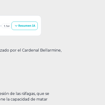
Resumen IA
1.1x
▾
azado por el Cardenal Bellarmine,
sión de las ráfagas, que se
iene la capacidad de matar