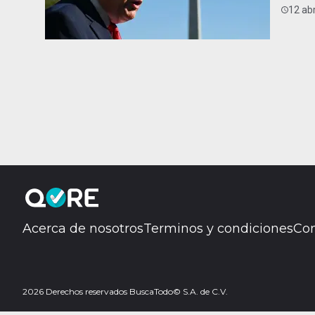
12 abr
Acerca de nosotros
Terminos y condiciones
Con
2026 Derechos reservados BuscaTodo© S.A. de C.V.