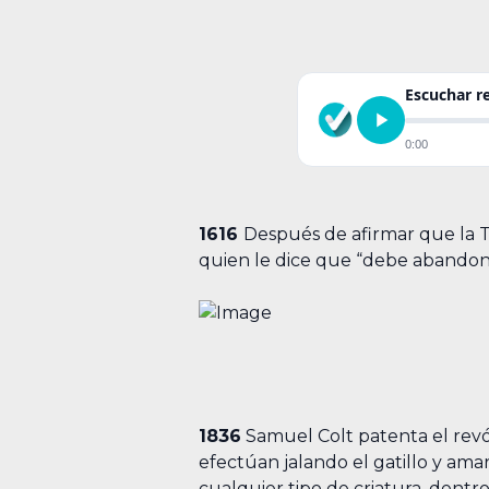
Escuchar 
0:00
1616
Después de afirmar que la Ti
quien le dice que “debe abandonar
1836
Samuel Colt patenta el revól
efectúan jalando el gatillo y ama
cualquier tipo de criatura, dentr