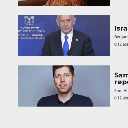
Isr
Benjam
12 abr
Sam
rep
Sam Alt
12 abr