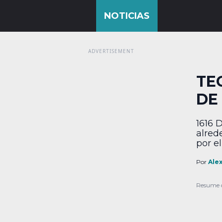
TE
DE
1616 
alred
por e
“debe
de se
Por
Ale
el re
“la r
Resume 
efect