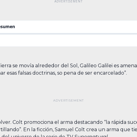
resumen
erra se movía alrededor del Sol, Galileo Galilei es amen
 esas falsas doctrinas, so pena de ser encarcelado”.
ver. Colt promociona el arma destacando “la rápida suce
rtillando”. En la ficción, Samuel Colt crea un arma que t
o del universo de la serie de TV
Supernatural
.