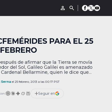
CFEMÉRIDES PARA EL 25
 FEBRERO
Después de afirmar que la Tierra se movía
edor del Sol, Galileo Galilei es amenazado
l Cardenal Bellarmine, quien le dice que
 abandonar esas falsas doctrinas, so pena
r encarcelado”. 1836 Samuel Colt patenta
x Serna
el 25 febrero, 2013 a las 00:17 PST
vólver. Colt promociona el arma destacando
ápida sucesión de las ráfagas, que se
Seguir en
con:
úan jalando […]