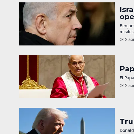
Isr
ope
Benjam
misiles
12 abr
Pap
El Papa
12 abr
Tru
Donald