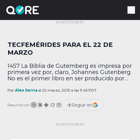
TECFEMÉRIDES PARA EL 22 DE
MARZO
1457 La Biblia de Gutemberg es impresa por
primera vez por, claro, Johannes Gutenberg.
No es el primer libro en ser producido por
este sistema, pero sí se convertirá en el más
popular. 1895 La primera película en ser
Por
Alex Serna
el 22 marzo, 2013 a las 11:45 PDT
mostrada en una pantalla es proyectada
durante una función privada ante la Société
Seguir en
Resume con:
d’Encouragement à l’Industrie […]