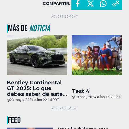
COMPARTIR:
MÁS DE
NOTICIA
Bentley Continental
GT 2025: Lo que
Test 4
debes saber de este
19 abril, 2024 a las 16:29 PDT
auto de superlujo
23 mayo, 2024 a las 22:14 PDT
FEED