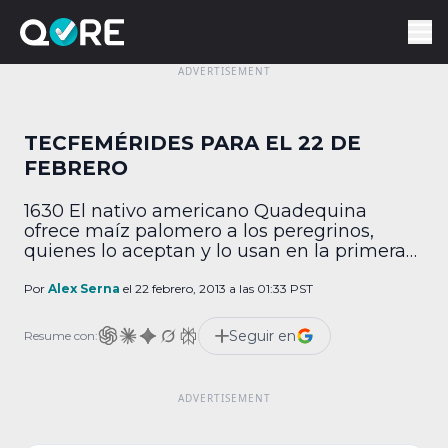
TECFEMÉRIDES PARA EL 22 DE
FEBRERO
1630 El nativo americano Quadequina
ofrece maíz palomero a los peregrinos,
quienes lo aceptan y lo usan en la primera
Cena de Acción de Gracias. Los indios
llevaban cultivando ese tipo de maíz por
Por
Alex Serna
el 22 febrero, 2013 a las 01:33 PST
varios siglos. 1988 El físico Stephen Hawking
declara que el proyecto Star Wars, del
Seguir en
Resume con:
gobierno estadounidense, es un fraude
deliberado. 1996 […]