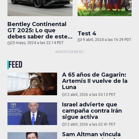
Bentley Continental
GT 2025: Lo que
Test 4
debes saber de este
19 abril, 2024 a las 16:29 PDT
auto de superlujo
23 mayo, 2024 a las 22:14 PDT
FEED
A 65 años de Gagarin:
Artemis II vuelve de la
Luna
12 abril, 2026 a las 03:13 PDT
Israel advierte que
campaña contra Irán
sigue activa
12 abril, 2026 a las 02:41 PDT
Sam Altman vincula