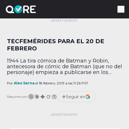
TECFEMÉRIDES PARA EL 20 DE
FEBRERO
1944 La tira cómica de Batman y Robin,
antecesora de cómic de Batman (que no del
personaje) empieza a publicarse en los
diarios de Estados Unidos los fines de
semana. 1947 El matemático Alan Turing
Por
Alex Serna
el 18 febrero, 2013 a las 11:26 PST
sugiere que la inteligencia artificial debe ser
evaluada mediante el uso del juego de
Seguir en
Resume con:
ajedrez, durante una ponencia en la […]