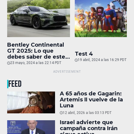
Bentley Continental
GT 2025: Lo que
Test 4
debes saber de este
19 abril, 2024 a las 16:29 PDT
auto de superlujo
23 mayo, 2024 a las 22:14 PDT
FEED
A 65 años de Gagarin:
Artemis II vuelve de la
Luna
12 abril, 2026 a las 03:13 PDT
Israel advierte que
campaña contra Irán