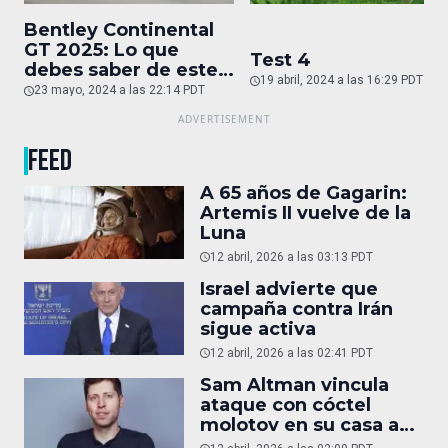
Bentley Continental
GT 2025: Lo que
Test 4
debes saber de este
19 abril, 2024 a las 16:29 PDT
auto de superlujo
23 mayo, 2024 a las 22:14 PDT
FEED
A 65 años de Gagarin:
Artemis II vuelve de la
Luna
12 abril, 2026 a las 03:13 PDT
Israel advierte que
campaña contra Irán
sigue activa
12 abril, 2026 a las 02:41 PDT
Sam Altman vincula
ataque con cóctel
molotov en su casa a
reportaje