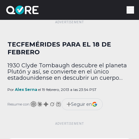
TECFEMÉRIDES PARA EL 18 DE
FEBRERO
1930 Clyde Tombaugh descubre el planeta
Plutón y así, se convierte en el único
estadounidense en descubrir un cuerpo
celeste de este tipo. Nunca sospechó que
sería degradado a planeta enano años
Por
Alex Serna
el 19 febrero, 2013 a las 23:54 PST
después. 1953 Se estrena la primera película
en 3D. Se llama Bwana Devil y se desarrolla
Seguir en
Resume con:
en África, en donde dos leones causan […]