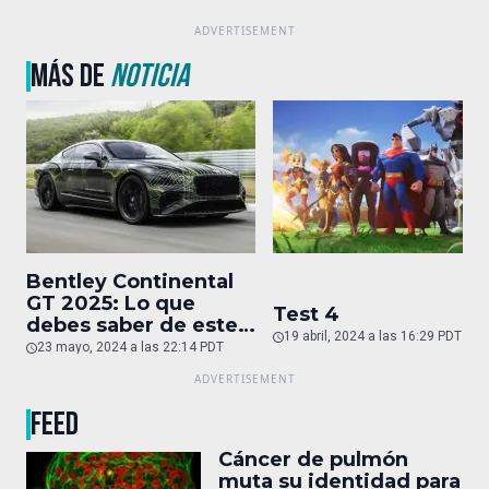
MÁS DE
NOTICIA
Bentley Continental
GT 2025: Lo que
Test 4
debes saber de este
19 abril, 2024 a las 16:29 PDT
auto de superlujo
23 mayo, 2024 a las 22:14 PDT
FEED
Cáncer de pulmón
muta su identidad para