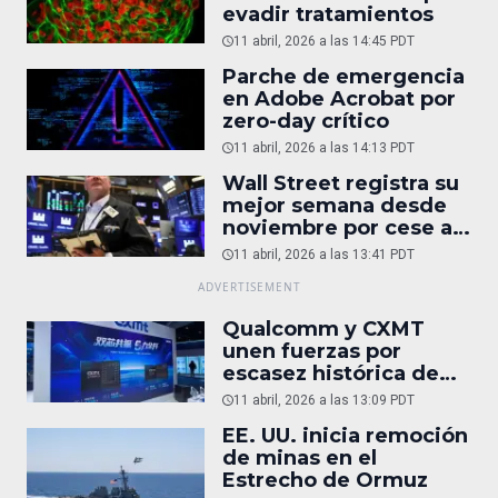
evadir tratamientos
11 abril, 2026 a las 14:45 PDT
Parche de emergencia
en Adobe Acrobat por
zero-day crítico
11 abril, 2026 a las 14:13 PDT
Wall Street registra su
mejor semana desde
noviembre por cese al
fuego entre EU e Irán
11 abril, 2026 a las 13:41 PDT
Qualcomm y CXMT
unen fuerzas por
escasez histórica de
DRAM
11 abril, 2026 a las 13:09 PDT
EE. UU. inicia remoción
de minas en el
Estrecho de Ormuz