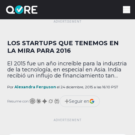
LOS STARTUPS QUE TENEMOS EN
LA MIRA PARA 2016
El 2015 fue un año increíble para la industria
de la tecnología, en especial en Asia. India
recibió un influjo de financiamiento tan
grande que se espera que sea el segundo
mercado de Internet próximamente. Estos
Por
Alexandra Ferguson
el 24 diciembre, 2015 a las 16:10 PST
son algunos de los startups que
probablemente marquen la diferencia en
Seguir en
Resume con:
2016: One97 Communications (India) Esta
empresa de internet […]