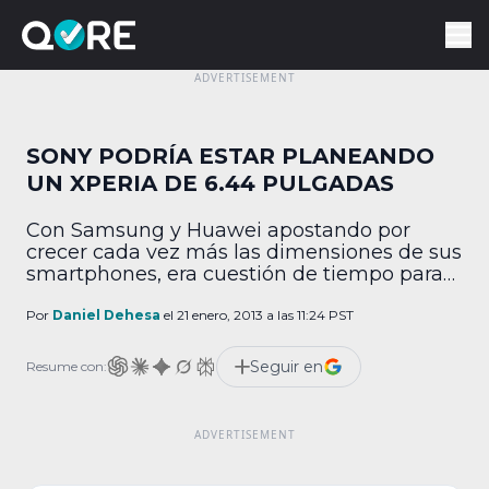
SONY PODRÍA ESTAR PLANEANDO
UN XPERIA DE 6.44 PULGADAS
Con Samsung y Huawei apostando por
crecer cada vez más las dimensiones de sus
smartphones, era cuestión de tiempo para
que otros se sumaran a la moda, y al
parecer ahora toca turno a Sony, pues
Por
Daniel Dehesa
el 21 enero, 2013 a las 11:24 PST
según la foto de un supuesto prototipo, se
estaría diseñando un Xperia de 6.44
Seguir en
Resume con:
pulgadas. Esta imagen, filtrada en […]