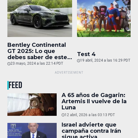
Bentley Continental
GT 2025: Lo que
Test 4
debes saber de este
19 abril, 2024 a las 16:29 PDT
auto de superlujo
23 mayo, 2024 a las 22:14 PDT
FEED
A 65 años de Gagarin:
Artemis II vuelve de la
Luna
12 abril, 2026 a las 03:13 PDT
Israel advierte que
campaña contra Irán
sigue activa