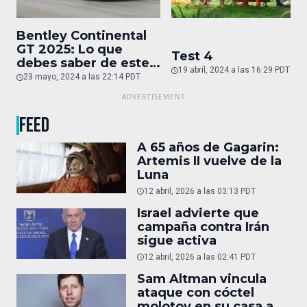
Bentley Continental
GT 2025: Lo que
Test 4
debes saber de este
19 abril, 2024 a las 16:29 PDT
auto de superlujo
23 mayo, 2024 a las 22:14 PDT
FEED
A 65 años de Gagarin:
Artemis II vuelve de la
Luna
12 abril, 2026 a las 03:13 PDT
Israel advierte que
campaña contra Irán
sigue activa
12 abril, 2026 a las 02:41 PDT
Sam Altman vincula
ataque con cóctel
molotov en su casa a