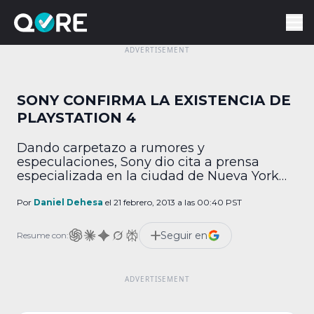
SONY CONFIRMA LA EXISTENCIA DE
PLAYSTATION 4
Dando carpetazo a rumores y
especulaciones, Sony dio cita a prensa
especializada en la ciudad de Nueva York
para revelar al fin la existencia de
PlayStation 4, su consola de nueva
Por
Daniel Dehesa
el 21 febrero, 2013 a las 00:40 PST
generación que además de presentar un –
medianamente– notable incremento
Seguir en
Resume con:
tecnológico, implementará características
sociales y juego en Nube como una función
básica del sistema. Auspiciada […]