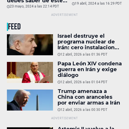
debes saber de este
19 abril, 2024 a las 16:29 PDT
auto de superlujo
23 mayo, 2024 a las 22:14 PDT
FEED
Israel destruye el
programa nuclear de
Irán: cero instalaciones
operativas
12 abril, 2026 a las 01:36 PDT
Papa León XIV condena
guerra en Irán y exige
diálogo
12 abril, 2026 a las 01:04 PDT
Trump amenaza a
China con aranceles
por enviar armas a Irán
12 abril, 2026 a las 00:30 PDT