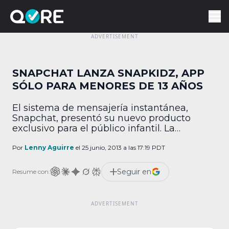
SNAPCHAT LANZA SNAPKIDZ, APP
SÓLO PARA MENORES DE 13 AÑOS
El sistema de mensajería instantánea,
Snapchat, presentó su nuevo producto
exclusivo para el público infantil. La
aplicación, llamada SnapKidz, permitirá a
menores de 13 años disfrutar de los
Por
Lenny Aguirre
el 25 junio, 2013 a las 17:19 PDT
beneficios del sistema. SnapKidz se creó
como una opción para menores de 13 años
Seguir en
Resume con:
debido a que Snapchat tiene restricciones
respecto a la edad de sus usuarios. […]