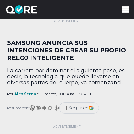
SAMSUNG ANUNCIA SUS
INTENCIONES DE CREAR SU PROPIO
RELOJ INTELIGENTE
La carrera por dominar el siguiente paso, es
decir, la tecnología que puede llevarse en
diversas partes del cuerpo, va comenzando
apenas. Ya les hemos hablado en distintas
ocasiones de Google Glass, los anteojos de
Por
Alex Serna
el 19 marzo, 2013 a las 11:36 PDT
la empresa que ofrecerán una especie de
realidad aumentada combinada con las
Seguir en
Resume con:
funciones habituales de correo electrónico y
llamadas. También […]