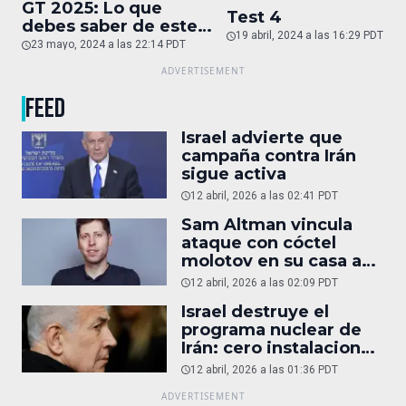
GT 2025: Lo que
Test 4
debes saber de este
19 abril, 2024 a las 16:29 PDT
auto de superlujo
23 mayo, 2024 a las 22:14 PDT
FEED
Israel advierte que
campaña contra Irán
sigue activa
12 abril, 2026 a las 02:41 PDT
Sam Altman vincula
ataque con cóctel
molotov en su casa a
reportaje
12 abril, 2026 a las 02:09 PDT
Israel destruye el
programa nuclear de
Irán: cero instalaciones
operativas
12 abril, 2026 a las 01:36 PDT