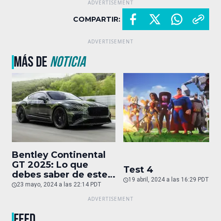
COMPARTIR:
MÁS DE
NOTICIA
Bentley Continental
GT 2025: Lo que
Test 4
debes saber de este
19 abril, 2024 a las 16:29 PDT
auto de superlujo
23 mayo, 2024 a las 22:14 PDT
FEED