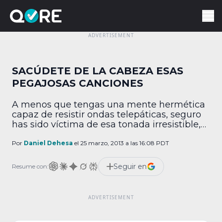
SACÚDETE DE LA CABEZA ESAS
PEGAJOSAS CANCIONES
A menos que tengas una mente hermética
capaz de resistir ondas telepáticas, seguro
has sido víctima de esa tonada irresistible,
que tras escucharla no la puedes extraer de
tu cabeza durante horas o tal vez hasta días.
Por
Daniel Dehesa
el 25 marzo, 2013 a las 16:08 PDT
Pues bien, hay una solución para ese
molesto problema. Científicos de la
Seguir en
Resume con:
universidad de Washington se dieron
cuenta […]