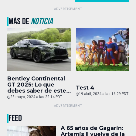
MÁS DE
NOTICIA
Bentley Continental
GT 2025: Lo que
Test 4
debes saber de este
19 abril, 2024 a las 16:29 PDT
auto de superlujo
23 mayo, 2024 a las 22:14 PDT
FEED
A 65 años de Gagarin:
Artemis II vuelve de la