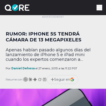
RUMOR: IPHONE 5S TENDRÁ
CÁMARA DE 13 MEGAPIXELES
Apenas habían pasado algunos días del
lanzamiento de iPhone 5 e iPad mini
cuando los expertos comenzaron a
especular acerca de la siguiente generación
de dispositivo móviles de Apple,
Por
Daniel Dehesa
el 27 enero, 2013 a las 11:22 PST
asegurando tanto congruencias como
inverosímiles, pero conforme se acerca la
Seguir en
Resume con:
primera conferencia anual de la compañía
los rumores ganan credibilidad y de
acuerdo con un reporte […]