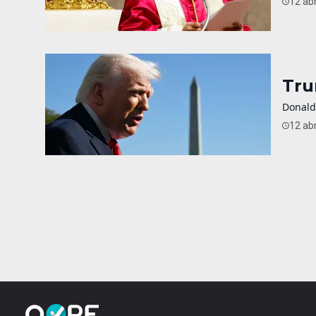
12 abr
Tru
Donald
12 abr