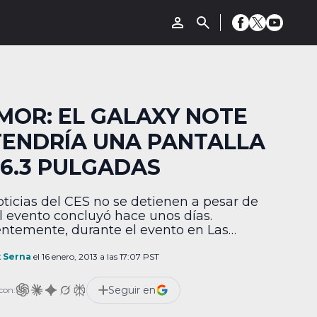
MOR: EL GALAXY NOTE
I TENDRÍA UNA PANTALLA
 6.3 PULGADAS
oticias del CES no se detienen a pesar de
l evento concluyó hace unos días.
ntemente, durante el evento en Las
, se hicieron un par de revelaciones
a de uno de los próximos teléfonos de
x Serna
el 16 enero, 2013 a las 17:07 PST
ng. Samsung ha tenido un éxito bastante
 con las ventas de sus teléfonos insignia
Seguir en
con:
ecientes. […]