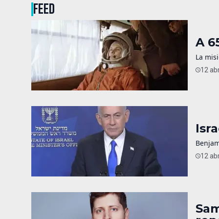
FEED
A 6
La misi
12 abr
Isr
Benjam
12 abr
Sam