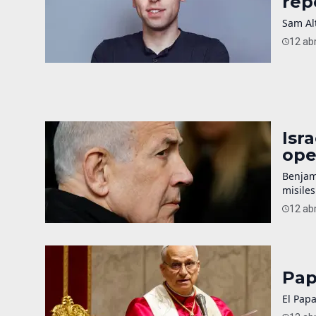
rep
Sam Alt
12 abr
Isr
ope
Benjam
misiles
12 abr
Pap
El Papa