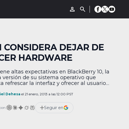
M CONSIDERA DEJAR DE
CER HARDWARE
iene altas expectativas en BlackBerry 10, la
 versión de su sistema operativo que
a refrescar la interfaz y ofrecer al usuario
pciones de personalización, pero según el
tor general Thorsten Heins, su compañía
iel Dehesa
el 21 enero, 2013 a las 12:00 PST
consciente de no tener éxito y en caso de
sí, considera dejar de fabricar equipos para
Seguir en
con:
arse […]