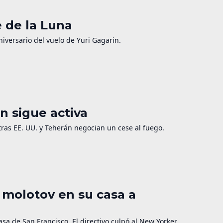
e de la Luna
niversario del vuelo de Yuri Gagarin.
n sigue activa
as EE. UU. y Teherán negocian un cese al fuego.
 molotov en su casa a
a de San Francisco. El directivo culpó al New Yorker.