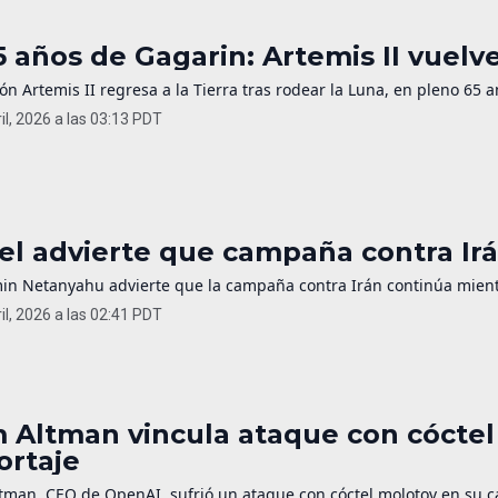
5 años de Gagarin: Artemis II vuelv
ón Artemis II regresa a la Tierra tras rodear la Luna, en pleno 65 a
il, 2026 a las 03:13 PDT
ael advierte que campaña contra Irá
in Netanyahu advierte que la campaña contra Irán continúa mientr
il, 2026 a las 02:41 PDT
 Altman vincula ataque con cóctel
ortaje
man, CEO de OpenAI, sufrió un ataque con cóctel molotov en su cas