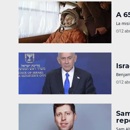
A 6
La misi
12 abr
Isr
Benjam
12 abr
Sam
rep
Sam Alt