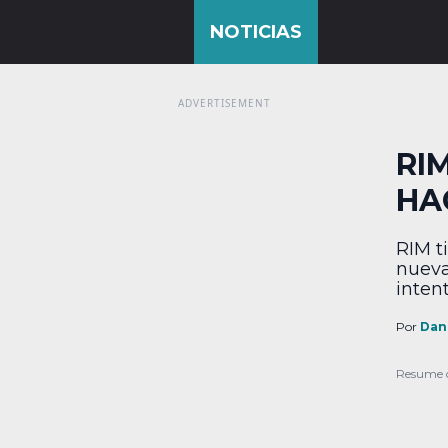
RI
HA
RIM t
nueva
intent
más o
direc
Por
Dan
está 
ser a
Resume 
dedic