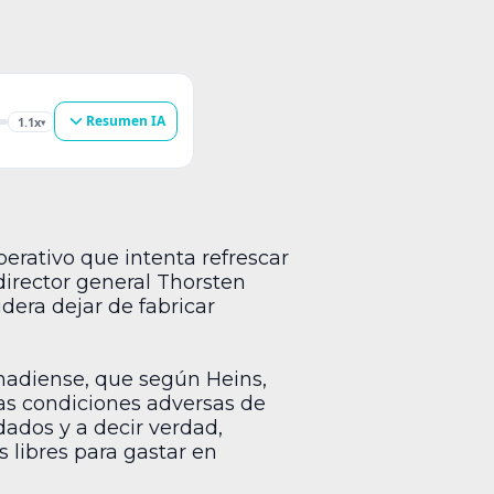
Resumen IA
1.1x
▾
perativo que intenta refrescar
director general Thorsten
dera dejar de fabricar
anadiense, que según Heins,
 las condiciones adversas de
dados y a decir verdad,
 libres para gastar en