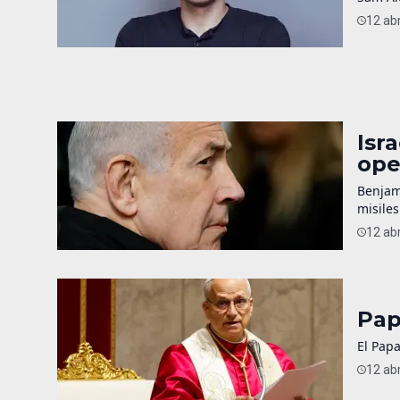
12 abr
Isr
ope
Benjam
misiles
12 abr
Pap
El Papa
12 abr