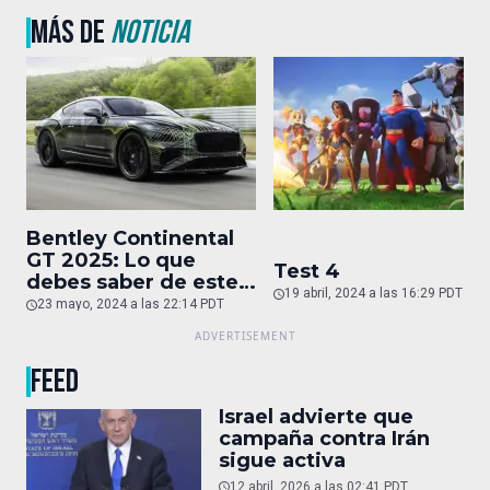
MÁS DE
NOTICIA
Bentley Continental
GT 2025: Lo que
Test 4
debes saber de este
19 abril, 2024 a las 16:29 PDT
auto de superlujo
23 mayo, 2024 a las 22:14 PDT
FEED
Israel advierte que
campaña contra Irán
sigue activa
12 abril, 2026 a las 02:41 PDT