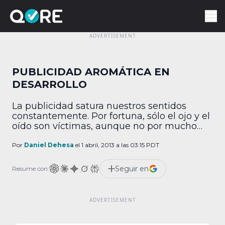
PUBLICIDAD AROMÁTICA EN
DESARROLLO
La publicidad satura nuestros sentidos
constantemente. Por fortuna, sólo el ojo y el
oído son víctimas, aunque no por mucho
tiempo. Científicos japoneses trabajan en un
método para que los olores nos ataquen
Por
Daniel Dehesa
el 1 abril, 2013 a las 03:15 PDT
desde los anuncios, con dirección y enfoque
certero. El recurso peca de viejo. Desde
Seguir en
Resume con:
principios del siglo XX y hasta los 60 […]