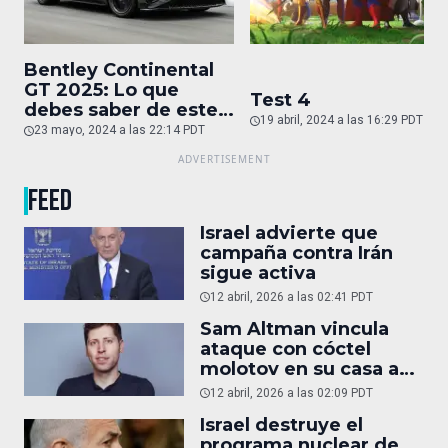
Bentley Continental
GT 2025: Lo que
Test 4
debes saber de este
19 abril, 2024 a las 16:29 PDT
auto de superlujo
23 mayo, 2024 a las 22:14 PDT
FEED
Israel advierte que
campaña contra Irán
sigue activa
12 abril, 2026 a las 02:41 PDT
Sam Altman vincula
ataque con cóctel
molotov en su casa a
reportaje
12 abril, 2026 a las 02:09 PDT
Israel destruye el
programa nuclear de