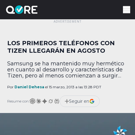
LOS PRIMEROS TELÉFONOS CON
TIZEN LLEGARÁN EN AGOSTO
Samsung se ha mantenido muy hermético
en cuanto al desarrollo y características de
Tizen, pero al menos comienzan a surgir
nociones de cuál será su enfoque pues el
vicepresidente ejecutivo de móviles Lee
Por
Daniel Dehesa
el 15 marzo, 2013 a las 13:28 PDT
Young-hee asegura que este sistema
operativo propietario estará en al menos un
Seguir en
Resume con:
equipo de gama alta y que arribará en
agosto. Durante […]