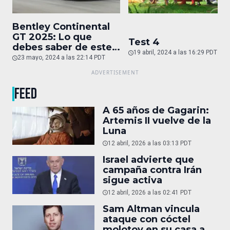
Bentley Continental
GT 2025: Lo que
Test 4
debes saber de este
19 abril, 2024 a las 16:29 PDT
auto de superlujo
23 mayo, 2024 a las 22:14 PDT
FEED
A 65 años de Gagarin:
Artemis II vuelve de la
Luna
12 abril, 2026 a las 03:13 PDT
Israel advierte que
campaña contra Irán
sigue activa
12 abril, 2026 a las 02:41 PDT
Sam Altman vincula
ataque con cóctel
molotov en su casa a