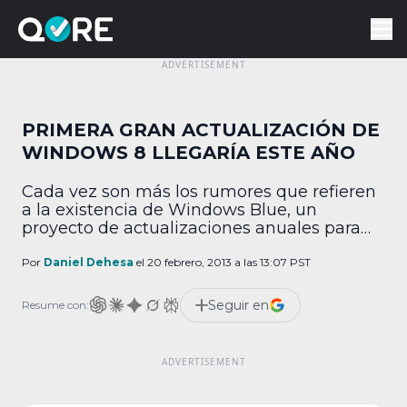
PRIMERA GRAN ACTUALIZACIÓN DE
WINDOWS 8 LLEGARÍA ESTE AÑO
Cada vez son más los rumores que refieren
a la existencia de Windows Blue, un
proyecto de actualizaciones anuales para
todos los productos de Microsoft y que de
acuerdo con informantes anónimos del
Por
Daniel Dehesa
el 20 febrero, 2013 a las 13:07 PST
portal tecnológico CNET, permitirá que se
implementen cambios radicales a la
Seguir en
Resume con:
funcionalidad y diseño de Windows 8, de los
cuales el primero […]