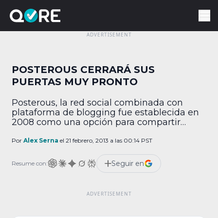
POSTEROUS CERRARÁ SUS
PUERTAS MUY PRONTO
Posterous, la red social combinada con
plataforma de blogging fue establecida en
2008 como una opción para compartir
contenido de la manera más simple posible.
Tuvo un éxito relativo en el que estuvo
Por
Alex Serna
el 21 febrero, 2013 a las 00:14 PST
compitiendo fuertemente con Tumblr, su
rival principal. Twitter adquirió a Posterous
Seguir en
Resume con:
en 2012. Se esperaba que ello le inyectara
nueva vida al […]