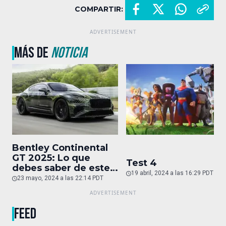
COMPARTIR:
MÁS DE
NOTICIA
Bentley Continental
GT 2025: Lo que
Test 4
debes saber de este
19 abril, 2024 a las 16:29 PDT
auto de superlujo
23 mayo, 2024 a las 22:14 PDT
FEED